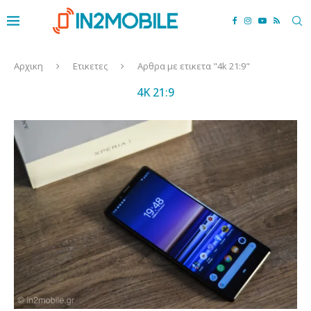
Αρχικη
Ετικετες
Αρθρα με ετικετα "4k 21:9"
4K 21:9