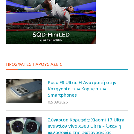
ΠΡΟΣΦΑΤΕΣ ΠΑΡΟΥΣΙΑΣΕΙΣ
Poco F8 Ultra: Η Ανατροπή στην
Κατηγορία των Κορυφαίων
Smartphones
02/08/2026
Σύγκριση Κορυφής: Xiaomi 17 Ultra
εναντίον Vivo X300 Ultra – Όταν η
φιλοσοφία της φωτογραφίας