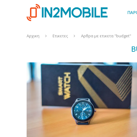
ΠΑΡ
Αρχικη
Ετικετες
Αρθρα με ετικετα "budget"
B