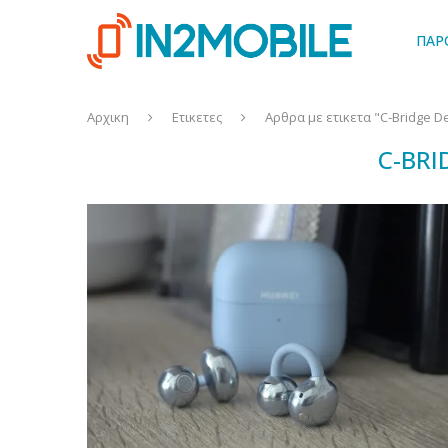
ΠΑΡ
Αρχικη
Ετικετες
Αρθρα με ετικετα "C-Bridge D
C-BRI