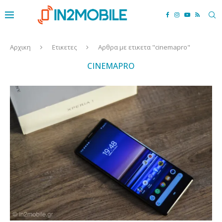
Αρχικη
Ετικετες
Αρθρα με ετικετα "cinemapro"
CINEMAPRO