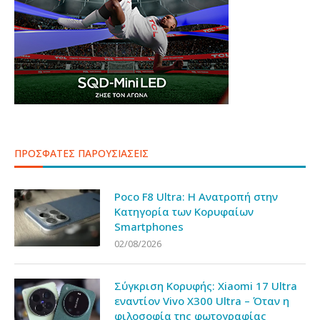
ΠΡΟΣΦΑΤΕΣ ΠΑΡΟΥΣΙΑΣΕΙΣ
Poco F8 Ultra: Η Ανατροπή στην
Κατηγορία των Κορυφαίων
Smartphones
02/08/2026
Σύγκριση Κορυφής: Xiaomi 17 Ultra
εναντίον Vivo X300 Ultra – Όταν η
φιλοσοφία της φωτογραφίας