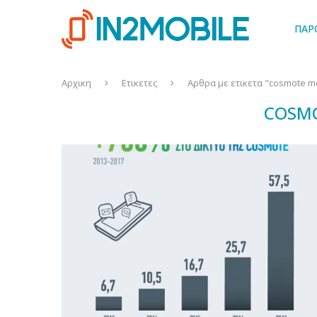
ΠΑΡ
Αρχικη
Ετικετες
Αρθρα με ετικετα "cosmote m
COSMO