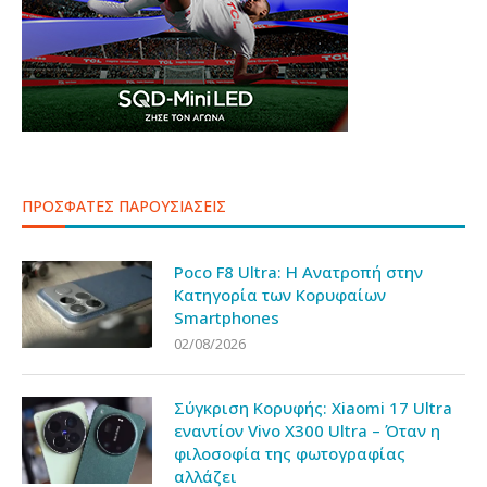
ΠΡΟΣΦΑΤΕΣ ΠΑΡΟΥΣΙΑΣΕΙΣ
Poco F8 Ultra: Η Ανατροπή στην
Κατηγορία των Κορυφαίων
Smartphones
02/08/2026
Σύγκριση Κορυφής: Xiaomi 17 Ultra
εναντίον Vivo X300 Ultra – Όταν η
φιλοσοφία της φωτογραφίας
αλλάζει