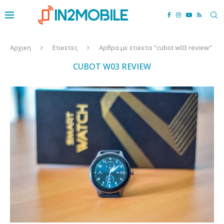
Αρχικη
Ετικετες
Αρθρα με ετικετα "cubot w03 review"
CUBOT W03 REVIEW