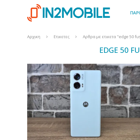
ΠΑΡ
Αρχικη
Ετικετες
Αρθρα με ετικετα "edge 50 fu
EDGE 50 F