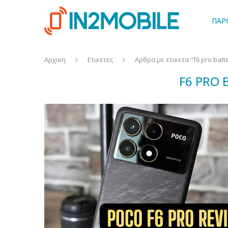
ΠΑΡ
Αρχικη
Ετικετες
Αρθρα με ετικετα "f6 pro batte
F6 PRO 