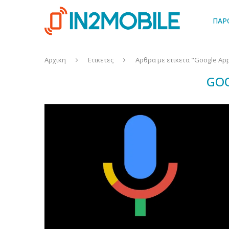
ΠΑΡ
Αρχικη
Ετικετες
Αρθρα με ετικετα "Google Ap
GOO