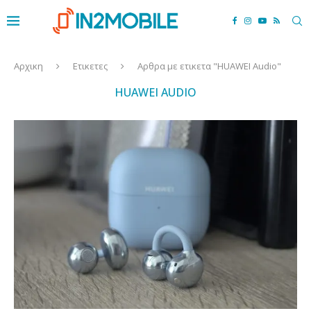
Αρχικη
Ετικετες
Αρθρα με ετικετα "HUAWEI Audio"
HUAWEI AUDIO