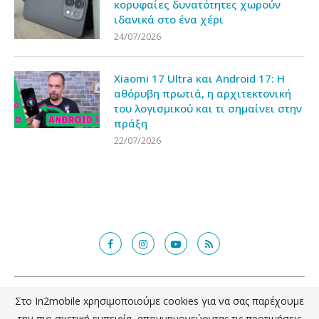
κορυφαίες δυνατότητες χωρούν
ιδανικά στο ένα χέρι
24/07/2026
Xiaomi 17 Ultra και Android 17: Η
αθόρυβη πρωτιά, η αρχιτεκτονική
του λογισμικού και τι σημαίνει στην
πράξη
22/07/2026
@2018 - in2mobile.gr. All Right Reserved. Designed and developed by
Στο In2mobile xρησιμοποιούμε cookies για να σας παρέχουμε
mcde.gr
την πιο σχετική εμπειρία, απομνημονεύοντας τις προτιμήσεις