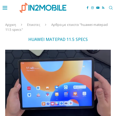
Αρχικη
Ετικετες
Αρθρα με ετικετα "huawei matepad
11.5 specs"
HUAWEI MATEPAD 11.5 SPECS