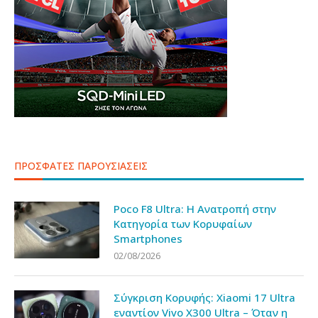
ΠΡΟΣΦΑΤΕΣ ΠΑΡΟΥΣΙΑΣΕΙΣ
Poco F8 Ultra: Η Ανατροπή στην
Κατηγορία των Κορυφαίων
Smartphones
02/08/2026
Σύγκριση Κορυφής: Xiaomi 17 Ultra
εναντίον Vivo X300 Ultra – Όταν η