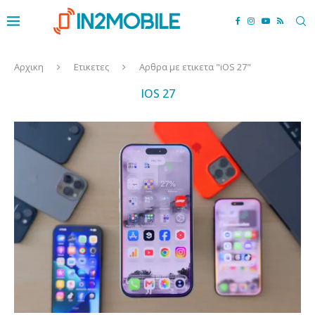
Αρχικη
Ετικετες
Αρθρα με ετικετα "iOS 27"
IOS 27