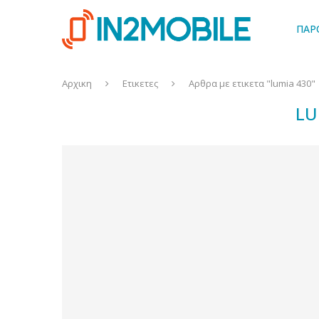
ΠΑΡ
Αρχικη
Ετικετες
Αρθρα με ετικετα "lumia 430"
LU