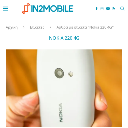
Αρχικη
Ετικετες
Αρθρα με ετικετα "Nokia 220 4G"
NOKIA 220 4G