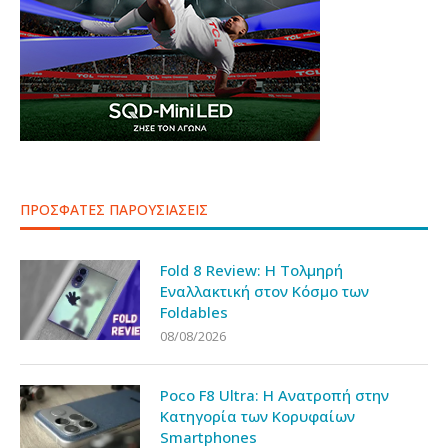
ΠΡΟΣΦΑΤΕΣ ΠΑΡΟΥΣΙΑΣΕΙΣ
Fold 8 Review: Η Τολμηρή
Εναλλακτική στον Κόσμο των
Foldables
08/08/2026
Poco F8 Ultra: Η Ανατροπή στην
Κατηγορία των Κορυφαίων
Smartphones