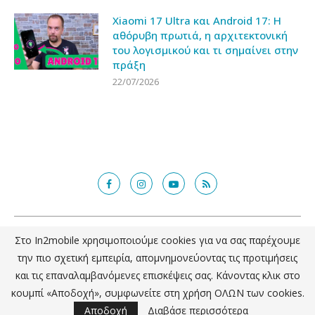
Xiaomi 17 Ultra και Android 17: Η
αθόρυβη πρωτιά, η αρχιτεκτονική
του λογισμικού και τι σημαίνει στην
πράξη
22/07/2026
@2018 - in2mobile.gr. All Right Reserved. Designed and developed by
Στο In2mobile xρησιμοποιούμε cookies για να σας παρέχουμε
mcde.gr
την πιο σχετική εμπειρία, απομνημονεύοντας τις προτιμήσεις
και τις επαναλαμβανόμενες επισκέψεις σας. Κάνοντας κλικ στο
ΕΠΙΣΤΡΟΦΗ ΣΤΗΝ ΚΟΡΥΦΗ
κουμπί «Αποδοχή», συμφωνείτε στη χρήση ΟΛΩΝ των cookies.
Αποδοχή
Διαβάσε περισσότερα