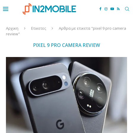
Αρχικη
Ετικετες
Αρθρα με ετικετα "pixel 9 pro camera
review"
PIXEL 9 PRO CAMERA REVIEW