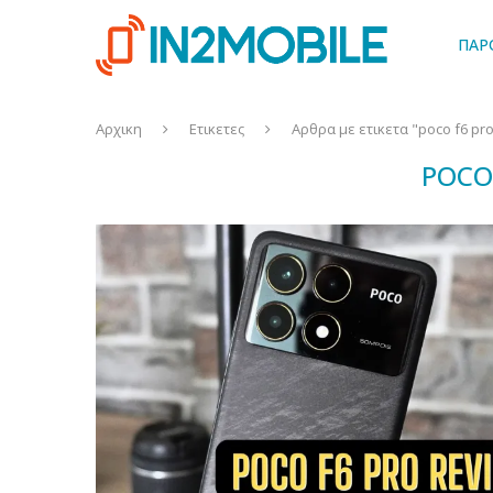
ΠΑΡ
Αρχικη
Ετικετες
Αρθρα με ετικετα "poco f6 pro
POCO