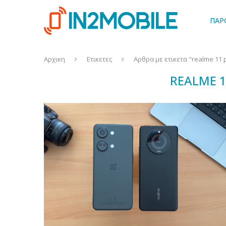
ΠΑΡ
Αρχικη
Ετικετες
Αρθρα με ετικετα "realme 11 
REALME 1