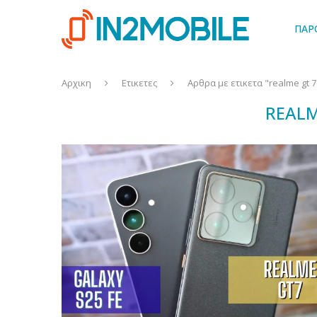
ΠΑΡ
Αρχικη
Ετικετες
Αρθρα με ετικετα "realme gt 7
REALM