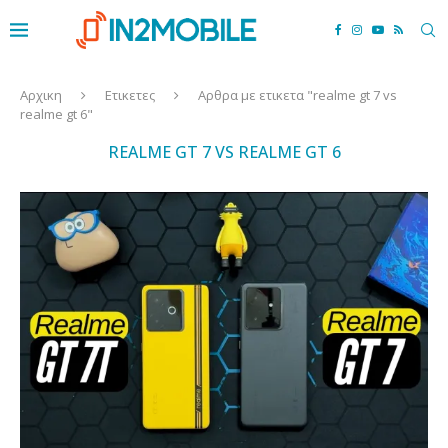
Αρχικη
Ετικετες
Αρθρα με ετικετα "realme gt 7 vs
realme gt 6"
REALME GT 7 VS REALME GT 6