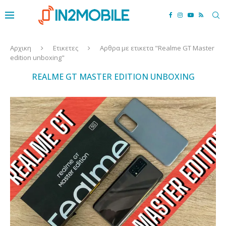
Αρχικη
Ετικετες
Αρθρα με ετικετα "Realme GT Master
edition unboxing"
REALME GT MASTER EDITION UNBOXING