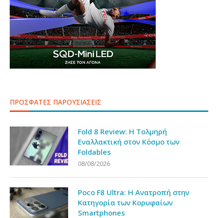
ΠΡΟΣΦΑΤΕΣ ΠΑΡΟΥΣΙΑΣΕΙΣ
Fold 8 Review: Η Τολμηρή
Εναλλακτική στον Κόσμο των
Foldables
08/08/2026
Poco F8 Ultra: Η Ανατροπή στην
Κατηγορία των Κορυφαίων
Smartphones