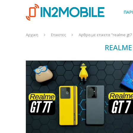
ΠΑΡ
Αρχικη
Ετικετες
Αρθρα με ετικετα "realme gt7
REALME