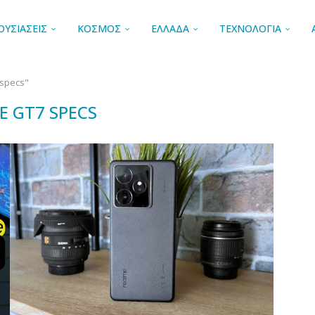
ΟΥΣΙΑΣΕΙΣ
ΚΟΣΜΟΣ
ΕΛΛΑΔΑ
ΤΕΧΝΟΛΟΓΙΑ
 specs"
E GT7 SPECS