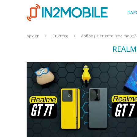
ΠΑΡ
Αρχικη
Ετικετες
Αρθρα με ετικετα "realme gt7
REALM