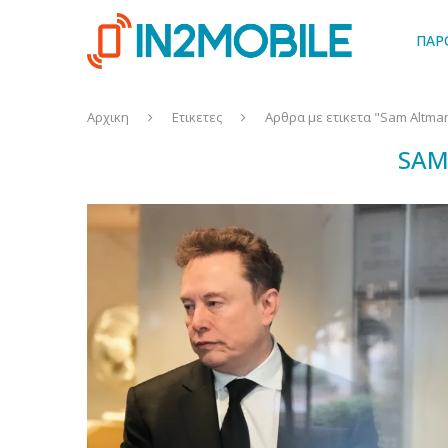
ΠΑΡ
Αρχικη
Ετικετες
Αρθρα με ετικετα "Sam Altma
SAM