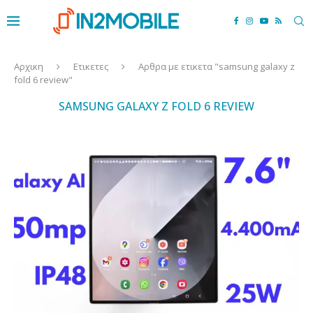
Αρχικη
Ετικετες
Αρθρα με ετικετα "samsung galaxy z
fold 6 review"
SAMSUNG GALAXY Z FOLD 6 REVIEW