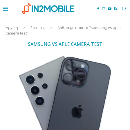
Αρχικη
Ετικετες
Αρθρα με ετικετα "samsung vs aple
camera test"
SAMSUNG VS APLE CAMERA TEST