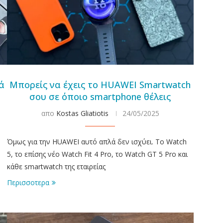
κά
Μπορείς να έχεις το HUAWEI Smartwatch
σου σε όποιο smartphone θέλεις
απο
Kostas Gliatiotis
24/05/2025
Όμως για την HUAWEI αυτό απλά δεν ισχύει. Το Watch
5, το επίσης νέο Watch Fit 4 Pro, το Watch GT 5 Pro και
κάθε smartwatch της εταιρείας
Περισσοτερα