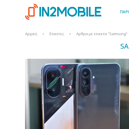
ΠΑΡ
Αρχικη
Ετικετες
Αρθρα με ετικετα "Samsung"
S