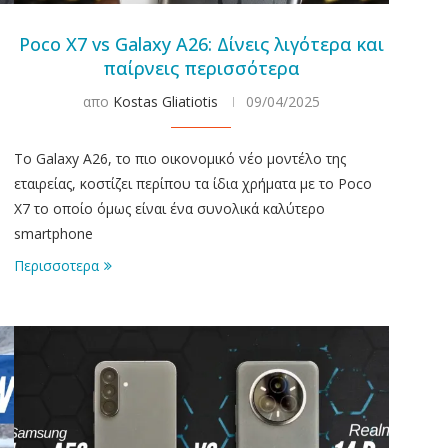
Poco X7 vs Galaxy A26: Δίνεις λιγότερα και
παίρνεις περισσότερα
απο
Kostas Gliatiotis
09/04/2025
To Galaxy A26, το πιο οικονομικό νέο μοντέλο της
ο
εταιρείας, κοστίζει περίπου τα ίδια χρήματα με το Poco
X7 το οποίο όμως είναι ένα συνολικά καλύτερο
smartphone
Περισσοτερα