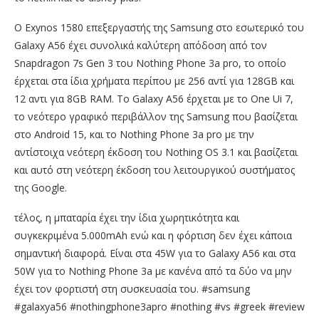
Ο Exynos 1580 επεξεργαστής της Samsung στο εσωτερικό του
Galaxy A56 έχει συνολικά καλύτερη απόδοση από τον
Snapdragon 7s Gen 3 του Nothing Phone 3a pro, το οποίο
έρχεται στα ίδια χρήματα περίπου με 256 αντί για 128GB και
12 αντι για 8GB RAM. Το Galaxy A56 έρχεται με το One Ui 7,
το νεότερο γραφικό περιβάλλον της Samsung που βασίζεται
στο Android 15, και το Nothing Phone 3a pro με την
αντίστοιχα νεότερη έκδοση του Nothing OS 3.1 και βασίζεται
και αυτό στη νεότερη έκδοση του λειτουργικού συστήματος
της Google.
τέλος, η μπαταρία έχει την ίδια χωρητικότητα και
συγκεκριμένα 5.000mAh ενώ και η φόρτιση δεν έχει κάποια
σημαντική διαφορά. Είναι στα 45W για το Galaxy A56 και στα
50W για το Nothing Phone 3a με κανένα από τα δύο να μην
έχει τον φορτιστή στη συσκευασία του. #samsung
#galaxya56 #nothingphone3apro #nothing #vs #greek #review