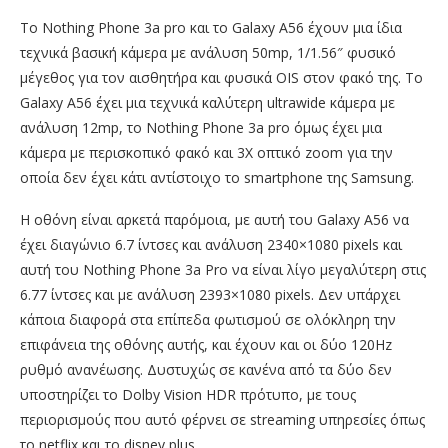
Το Nothing Phone 3a pro και το Galaxy A56 έχουν μια ίδια
τεχνικά βασική κάμερα με ανάλυση 50mp, 1/1.56″ φυσικό
μέγεθος για τον αισθητήρα και φυσικά OIS στον φακό της. Το
Galaxy A56 έχει μια τεχνικά καλύτερη ultrawide κάμερα με
ανάλυση 12mp, το Nothing Phone 3a pro όμως έχει μια
κάμερα με περισκοπικό φακό και 3Χ οπτικό zoom για την
οποία δεν έχει κάτι αντίστοιχο το smartphone της Samsung.
Η οθόνη είναι αρκετά παρόμοια, με αυτή του Galaxy A56 να
έχει διαγώνιο 6.7 ίντσες και ανάλυση 2340×1080 pixels και
αυτή του Nothing Phone 3a Pro να είναι λίγο μεγαλύτερη στις
6.77 ίντσες και με ανάλυση 2393×1080 pixels. Δεν υπάρχει
κάποια διαφορά στα επίπεδα φωτισμού σε ολόκληρη την
επιφάνεια της οθόνης αυτής, και έχουν και οι δύο 120Hz
ρυθμό ανανέωσης. Δυστυχώς σε κανένα από τα δύο δεν
υποστηρίζει το Dolby Vision HDR πρότυπο, με τους
περιορισμούς που αυτό φέρνει σε streaming υπηρεσίες όπως
το netflix και το disney plus.