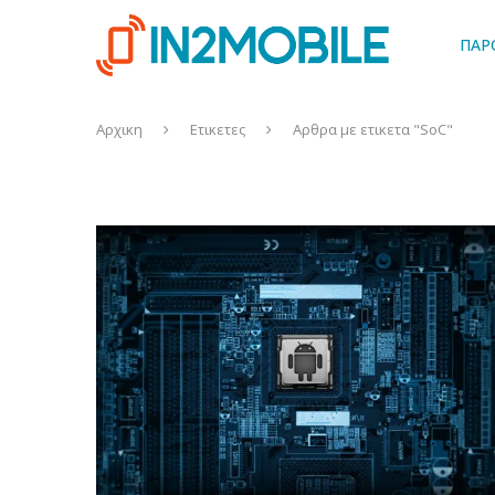
ΠΑΡ
Αρχικη
Ετικετες
Αρθρα με ετικετα "SoC"