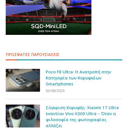
ΠΡΟΣΦΑΤΕΣ ΠΑΡΟΥΣΙΑΣΕΙΣ
Poco F8 Ultra: Η Ανατροπή στην
Κατηγορία των Κορυφαίων
Smartphones
02/08/2026
Σύγκριση Κορυφής: Xiaomi 17 Ultra
εναντίον Vivo X300 Ultra – Όταν η
φιλοσοφία της φωτογραφίας
αλλάζει