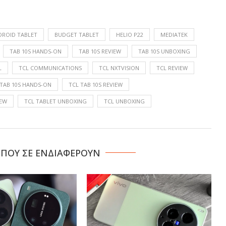
DROID TABLET
BUDGET TABLET
HELIO P22
MEDIATEK
TAB 10S HANDS-ON
TAB 10S REVIEW
TAB 10S UNBOXING
L
TCL COMMUNICATIONS
TCL NXTVISION
TCL REVIEW
 TAB 10S HANDS-ON
TCL TAB 10S REVIEW
IEW
TCL TABLET UNBOXING
TCL UNBOXING
 ΠΟΥ ΣΕ ΕΝΔΙΑΦΕΡΟΥΝ