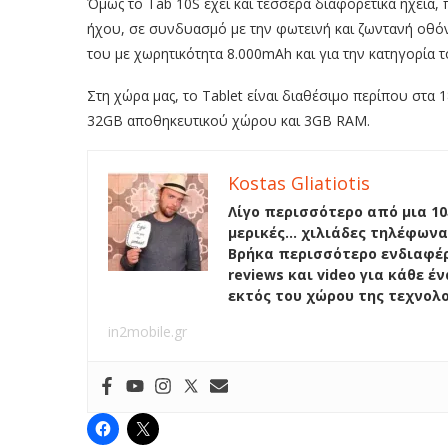
Όμως το Tab 10S έχει και τέσσερα διαφορετικά ηχεία
ήχου, σε συνδυασμό με την φωτεινή και ζωντανή οθόνη
του με χωρητικότητα 8.000mAh και για την κατηγορία τ
Στη χώρα μας, το Tablet είναι διαθέσιμο περίπου στα 
32GB αποθηκευτικού χώρου και 3GB RAM.
Kostas Gliatiotis
Λίγο περισσότερο από μια 10
μερικές… χιλιάδες τηλέφωνα
Βρήκα περισσότερο ενδιαφέρ
reviews και video για κάθε 
εκτός του χώρου της τεχνολ
in2mobile.gr