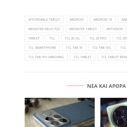
AFFORDABLE TABLET
ANDROID
ANDROID 10
AN
MEDIATEK HELIO P22
MEDIATEK TABLET
NXTVISION
TABLET
TCL
TCL 20 5G
TCL 20 PRO
TCL 20
TCL SMARTPHONE
TCL TAB 10
TCL TAB 10S
TCL
TCL TAB 10S UNBOXING
TCL TABLET
TCL TABLET REV
NΕΑ ΚΑΙ ΑΡΘΡΑ