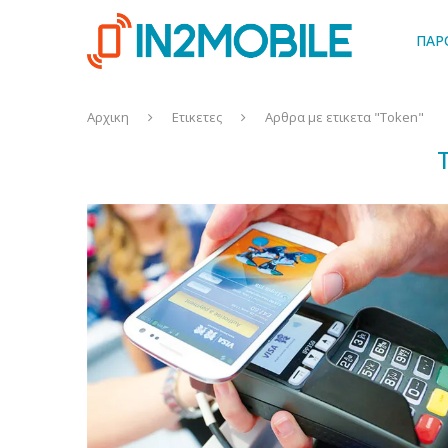
ΠΑΡ
Αρχικη
Ετικετες
Αρθρα με ετικετα "Token"