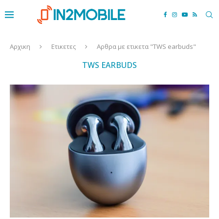
Αρχικη
Ετικετες
Αρθρα με ετικετα "TWS earbuds"
TWS EARBUDS