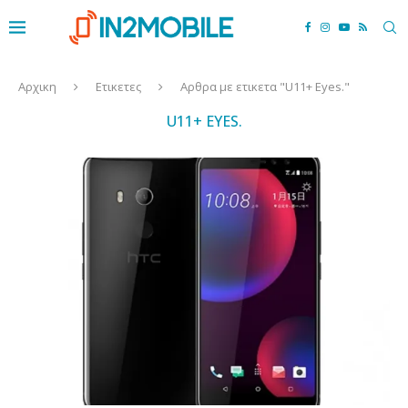
Αρχικη
Ετικετες
Αρθρα με ετικετα "U11+ Eyes."
U11+ EYES.