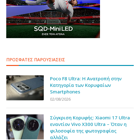
ΠΡΟΣΦΑΤΕΣ ΠΑΡΟΥΣΙΑΣΕΙΣ
Poco F8 Ultra: Η Ανατροπή στην
Κατηγορία των Κορυφαίων
Smartphones
02/08/2026
Σύγκριση Κορυφής: Xiaomi 17 Ultra
εναντίον Vivo X300 Ultra – Όταν η
φιλοσοφία της φωτογραφίας
αλλάζει