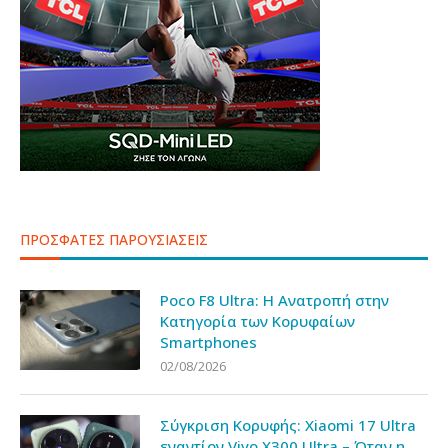
ΠΡΟΣΦΑΤΕΣ ΠΑΡΟΥΣΙΑΣΕΙΣ
Poco F8 Ultra: Η Ανατροπή στην
Κατηγορία των Κορυφαίων
Smartphones
02/08/2026
Σύγκριση Κορυφής: Xiaomi 17 Ultra
εναντίον Vivo X300 Ultra – Όταν η