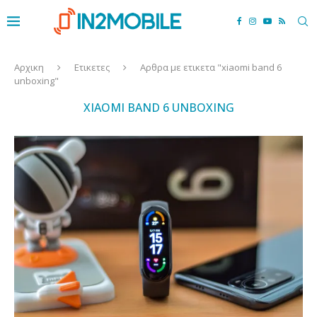
Αρχικη
Ετικετες
Αρθρα με ετικετα "xiaomi band 6
unboxing"
XIAOMI BAND 6 UNBOXING