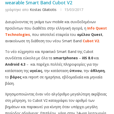
wearable Smart Band Cubot V2
γράφτηκε απο
Kostas Gliatiotis
15/03/2017
Διευρύνοντας τη γκάμα των mobile και συνδεδεμένων
προϊόντων που διαθέτει στην ελληνική αγορά, η
Info
Quest
Technologies
, που αποτελεί εταιρεία του
ομίλου
Quest
,
ανακοίνωσε τη διάθεση του νέου Smart Band
Cubot V2
.
To νέο εύχρηστο και πρακτικό Smart Band της Cubot
συνδέεται εύκολα με όλα τα
smartphones
–
i0S 8.0
και
Android 4.3
– και παρέχει πολλές πληροφορίες για την
κατάσταση της
υγείας
, την κατάσταση
ύπνου
, την
άθληση
,
το
βάρος
και report σε ημερήσια, εβδομαδιαία και μηνιαία
βάση.
Χρησιμοποιώντας έναν νέο αλγόριθμο μεγαλύτερη ακρίβειας
στη μέτρηση, το Cubot V2 καταγράφει τον αριθμό των
βημάτων και παρακινεί για κίνηση όταν υπάρχει μεγάλη
περίοδος αδράνειας. Επιπλέον, χάρη στην 24ωρη λειτουργία