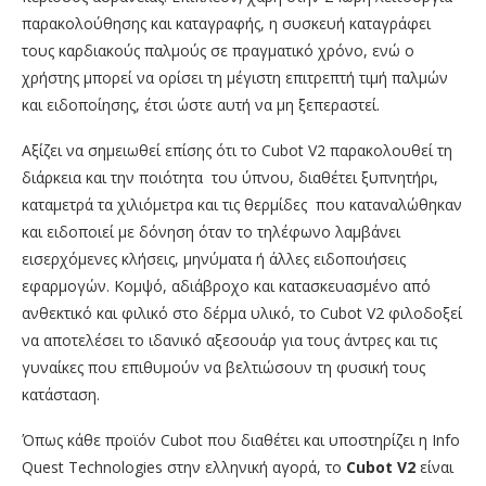
παρακολούθησης και καταγραφής, η συσκευή καταγράφει
τους καρδιακούς παλμούς σε πραγματικό χρόνο, ενώ ο
χρήστης μπορεί να ορίσει τη μέγιστη επιτρεπτή τιμή παλμών
και ειδοποίησης, έτσι ώστε αυτή να μη ξεπεραστεί.
Αξίζει να σημειωθεί επίσης ότι το Cubot V2 παρακολουθεί τη
διάρκεια και την ποιότητα του ύπνου, διαθέτει ξυπνητήρι,
καταμετρά τα χιλιόμετρα και τις θερμίδες που καταναλώθηκαν
και ειδοποιεί με δόνηση όταν το τηλέφωνο λαμβάνει
εισερχόμενες κλήσεις, μηνύματα ή άλλες ειδοποιήσεις
εφαρμογών. Κομψό, αδιάβροχο και κατασκευασμένο από
ανθεκτικό και φιλικό στο δέρμα υλικό, το Cubot V2 φιλοδοξεί
να αποτελέσει το ιδανικό αξεσουάρ για τους άντρες και τις
γυναίκες που επιθυμούν να βελτιώσουν τη φυσική τους
κατάσταση.
Όπως κάθε προϊόν Cubot που διαθέτει και υποστηρίζει η Info
Quest Technologies στην ελληνική αγορά, το
Cubot
V2
είναι