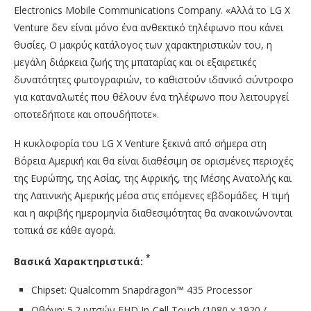
Electronics Mobile Communications Company. «Αλλά το LG X
Venture δεν είναι μόνο ένα ανθεκτικό τηλέφωνο που κάνει
θυσίες. Ο μακρύς κατάλογος των χαρακτηριστικών του, η
μεγάλη διάρκεια ζωής της μπαταρίας και οι εξαιρετικές
δυνατότητες φωτογραφιών, το καθιστούν ιδανικό σύντροφο
για καταναλωτές που θέλουν ένα τηλέφωνο που λειτουργεί
οποτεδήποτε και οπουδήποτε».
Η κυκλοφορία του LG X Venture ξεκινά από σήμερα στη
Βόρεια Αμερική και θα είναι διαθέσιμη σε ορισμένες περιοχές
της Ευρώπης, της Ασίας, της Αφρικής, της Μέσης Ανατολής και
της Λατινικής Αμερικής μέσα στις επόμενες εβδομάδες. Η τιμή
και η ακριβής ημερομηνία διαθεσιμότητας θα ανακοινώνονται
τοπικά σε κάθε αγορά.
*
Βασικά
Χαρακτηριστικά
:
Chipset: Qualcomm Snapdragon™ 435 Processor
Οθόνη: 5.2 ιντσών FHD In-Cell Touch (1080 x 1920 /