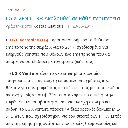
ΤΕΧΝΟΛΟΓΙΑ
LG X VENTURE: Ακολουθεί σε κάθε περιπέτεια
γράφτηκε απο
Kostas Gliatiotis
23/05/2017
Η
LG Electronics (LG)
παρουσίασε σήμερα το δεύτερο
smartphone της σειράς X για το 2017, σχεδιασμένο για
ενεργούς χρήστες που θέλουν ένα smartphone που να
μπορεί να συμβαδίσει με τον τρόπο ζωής τους.
Το
L
G X
Venture
είναι το νέο smartphone μεσαίας
κατηγορίας της εταιρείας, σχεδιασμένο για χρήστες που
θέλουν για συντροφιά στις περιπέτειες τους μια συσκευή με
αντοχή χωρίς να συμβιβάζεται στα χαρακτηριστικά ή στην
εμφάνιση. Με συμβατότητα IP68 για αντοχή σε νερό και
σκόνη, το LG X venture πέρασε 14 διαφορετικές δοκιμές MIL-
STD 810G που σχεδιάστηκαν για τον στρατό των Η.Π.Α. Εκτός
από τη μέτρηση της αντίστασης σε ακραίες θερμοκρασίες και