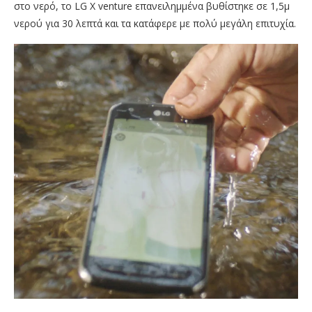
στο νερό, το LG X venture επανειλημμένα βυθίστηκε σε 1,5μ
νερού για 30 λεπτά και τα κατάφερε με πολύ μεγάλη επιτυχία.