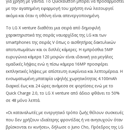
για χρήση με γάντια. Το QuickButton μπορεί να προσαρμοστεί
με την αγαπημένη εφαρμογή του χρήστη ενώ λειτουργεί
ακόμα και όταν η οθόνη είναι απενεργοποιημένη.
Το LG X venture διαθέτει μια σειρά από δημοφιλή
χαρακτηριστικά της σειράς ναυαρχίδας της LG και των
smartphones της σειράς V όπως ο αισθητήρας δακτυλικών
αποτυπωμάτων και οι διπλές κάμερες. Η εμπρόσθια 5MP
ευρυγώνια κάμερα 120 μοιρών είναι ιδανική για μεγάλες
ομαδικές λήψεις ενώ η πίσω κάμερα 16MP προσφέρει
εκπληκτικές λήψεις με απίστευτη ευκρίνεια και λεπτομέρεια. Η
ενσωματωμένη μπαταρία υψηλής χωρητικότητας 4.100mAh
διαρκεί έως και 24 ώρες ανάμεσα σε φορτίσεις ενώ με το
Quick Charge 2.0, το LG X venture από άδειο φθάνει το 50%
σε 48 μόνο λεπτά.
«Οι καταναλωτές με ενεργητικό τρόπο ζωής θέλουν συσκευές
που δεν χρήζουν ιδιαίτερης φροντίδας ή να ανησυχούν όταν
βρίσκονται εν κινήσει», δήλωσε ο Juno Cho, Πρόεδρος της LG