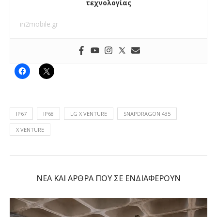
τεχνολογίας
in2mobile.gr
IP67
IP68
LG X VENTURE
SNAPDRAGON 435
X VENTURE
NΕΑ ΚΑΙ ΑΡΘΡΑ ΠΟΥ ΣΕ ΕΝΔΙΑΦΕΡΟΥΝ