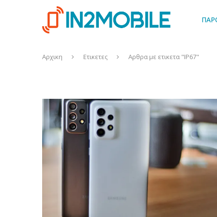
ΠΑΡ
Αρχικη
Ετικετες
Αρθρα με ετικετα "IP67"