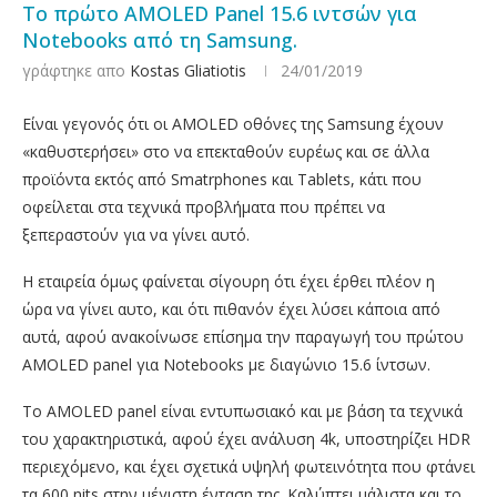
Το πρώτο AMOLED Panel 15.6 ιντσών για
Notebooks από τη Samsung.
γράφτηκε απο
Kostas Gliatiotis
24/01/2019
Είναι γεγονός ότι οι AMOLED οθόνες της Samsung έχουν
«καθυστερήσει» στο να επεκταθούν ευρέως και σε άλλα
προϊόντα εκτός από Smatrphones και Tablets, κάτι που
οφείλεται στα τεχνικά προβλήματα που πρέπει να
ξεπεραστούν για να γίνει αυτό.
Η εταιρεία όμως φαίνεται σίγουρη ότι έχει έρθει πλέον η
ώρα να γίνει αυτο, και ότι πιθανόν έχει λύσει κάποια από
αυτά, αφού ανακοίνωσε επίσημα την παραγωγή του πρώτου
AMOLED panel για Notebooks με διαγώνιο 15.6 ίντσων.
Το AMOLED panel είναι εντυπωσιακό και με βάση τα τεχνικά
του χαρακτηριστικά, αφού έχει ανάλυση 4k, υποστηρίζει HDR
περιεχόμενο, και έχει σχετικά υψηλή φωτεινότητα που φτάνει
τα 600 nits στην μέγιστη ένταση της. Καλύπτει μάλιστα και το