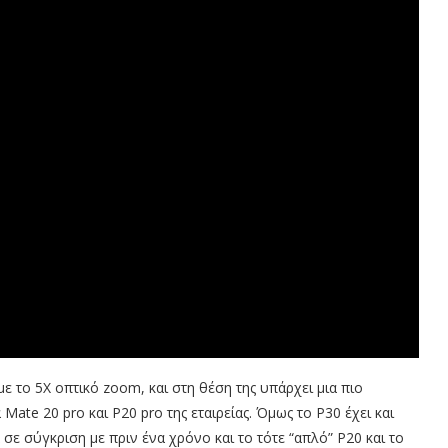
ε το 5Χ οπτικό zoom, και στη θέση της υπάρχει μια πιο
Mate 20 pro και P20 pro της εταιρείας. Όμως το P30 έχει και
σε σύγκριση με πριν ένα χρόνο και το τότε “απλό” Ρ20 και το