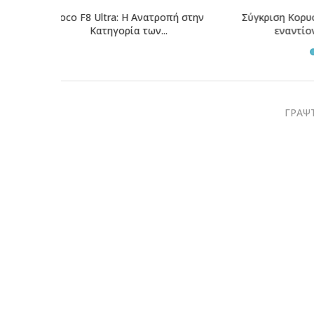
οπή στην
Σύγκριση Κορυφής: Xiaomi 17 Ultra
Vivo X300 Ul
εναντίον Vivo X300...
της 
ΓΡΑΨΤ