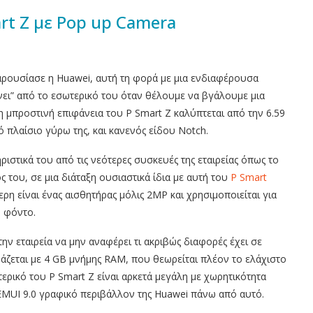
rt Z με Pop up Camera
αρουσίασε η Huawei, αυτή τη φορά με μια ενδιαφέρουσα
νει” από το εσωτερικό του όταν θέλουμε να βγάλουμε μια
μπροστινή επιφάνεια του P Smart Z καλύπτεται από την 6.59
 πλαίσιο γύρω της, και κανενός είδου Notch.
ριστικά του από τις νεότερες συσκευές της εταιρείας όπως το
ς του, σε μια διάταξη ουσιαστικά ίδια με αυτή του
P Smart
ρη είναι ένας αισθητήρας μόλις 2ΜΡ και χρησιμοποιείται για
 φόντο.
την εταιρεία να μην αναφέρει τι ακριβώς διαφορές έχει σε
άζεται με 4 GB μνήμης RAM, που θεωρείται πλέον το ελάχιστο
ερικό του P Smart Z είναι αρκετά μεγάλη με χωρητικότητα
ο EMUI 9.0 γραφικό περιβάλλον της Huawei πάνω από αυτό.