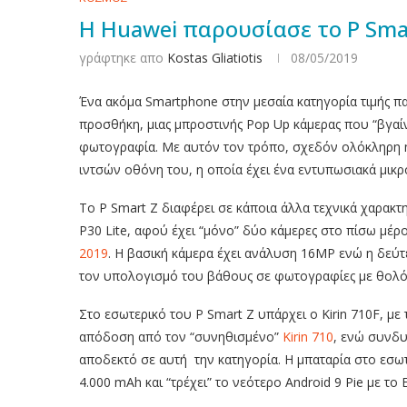
Η Huawei παρουσίασε το P Sma
γράφτηκε απο
Kostas Gliatiotis
08/05/2019
Ένα ακόμα Smartphone στην μεσαία κατηγορία τιμής π
προσθήκη, μιας μπροστινής Pop Up κάμερας που “βγαί
φωτογραφία. Με αυτόν τον τρόπο, σχεδόν ολόκληρη η 
ιντσών οθόνη του, η οποία έχει ένα εντυπωσιακά μικρό
Το P Smart Z διαφέρει σε κάποια άλλα τεχνικά χαρακτη
P30 Lite, αφού έχει “μόνο” δύο κάμερες στο πίσω μέρο
2019
. Η βασική κάμερα έχει ανάλυση 16ΜΡ ενώ η δεύτε
τον υπολογισμό του βάθους σε φωτογραφίες με θολό
Στο εσωτερικό του P Smart Z υπάρχει ο Kirin 710F, με 
απόδοση από τον “συνηθισμένο”
Kirin 710
, ενώ συνδυ
αποδεκτό σε αυτή την κατηγορία. Η μπαταρία στο εσωτ
4.000 mAh και “τρέχει” το νεότερο Android 9 Pie με τ