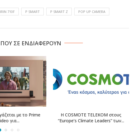
IRIN 710F
P SMART
P SMART Z
POP UP CAMERA
 ΠΟΥ ΣΕ ΕΝΔΙΑΦΕΡΟΥΝ
E TELEKOM στους
Η Revolut Bank λαμβάνει την
1
imate Leaders” των...
έγκριση της Τράπεζας...