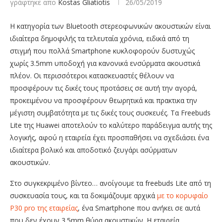
γράφτηκε απο
Kostas Gliatiotis
26/05/2019
Η κατηγορία των Bluetooth στερεοφωνικών ακουστικών είναι
ιδιαίτερα δημοφιλής τα τελευταία χρόνια, ειδικά από τη
στιγμή που πολλά Smartphone κυκλοφορούν δυστυχώς
χωρίς 3.5mm υποδοχή για κανονικά ενσύρματα ακουστικά
πλέον. Οι περισσότεροι κατασκευαστές θέλουν να
προσφέρουν τις δικές τους προτάσεις σε αυτή την αγορά,
προκειμένου να προσφέρουν θεωρητικά και πρακτικα την
μέγιστη συμβατότητα με τις δικές τους συσκευές. Τα Freebuds
Lite της Huawei αποτελούν το καλύτερο παράδειγμα αυτής της
λογικής, αφού η εταιρεία έχει προσπαθήσει να σχεδιάσει ένα
ιδιαίτερα βολικό και αποδοτικό ζευγάρι ασύρματων
ακουστικών.
Στο συγκεκριμένο βίντεο… ανοίγουμε τα freebuds Lite από τη
συσκευασία τους, και τα δοκιμάζουμε αρχικά
με το κορυφαίο
P30 pro της εταιρείας
, ένα Smartphone που ανήκει σε αυτά
που δεν έχουν 3.5mm θύρα ακουστικών. Η εταιρεία