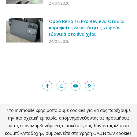
27/07/2026
Oppo Reno 16 Pro Review: Όταν οι
κορυφαίες δυνατότητες χωρούν
ιδανικά στο ένα χέρι
24/07/2026
@2018 - in2mobile.gr. All Right Reserved. Designed and developed by
Στο In2mobile xρησιμοποιούμε cookies για να σας παρέχουμε
mcde.gr
την πιο σχετική εμπειρία, απομνημονεύοντας τις προτιμήσεις
και τις επαναλαμβανόμενες επισκέψεις σας. Κάνοντας κλικ στο
ΕΠΙΣΤΡΟΦΗ ΣΤΗΝ ΚΟΡΥΦΗ
κουμπί «Αποδοχή», συμφωνείτε στη χρήση ΟΛΩΝ των cookies.