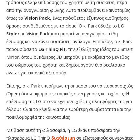
τρόπους αλληλεπίδρασης του χρήστη με τη συσκευή, πέρα
από την αναγνώριση φωνής. Αυτό περιλαμβάνει καινοτομίες
όπως το
Vision
Pack
, ένας πρόσθετος έξυπνος αισθητήρας
όρασης συνδεδεμένος με το cloud. Ο κ. Park έδειξε το
LG
Styler
με Vision Pack που μπορεί να αναγνωρίσει είδη
ένδυσης και να κάνει συστάσεις ανάλογα. Επιπλέον, o κ. Park
παρουσίασε το
LG ThinQ Fit
, την εξέλιξη της ιδέας του Smart
Mirror, όπου οι κάμερες 3D μετρούν με ακρίβεια το μέγεθος
του σώματος του χρήστη και δημιουργούν ένα ρεαλιστικό
avatar για εικονικά αξεσουάρ.
Επίσης, ο κ. Park επεσήμανε τη σημασία του να είσαι ανοιχτός
(Open) όσον αφορά τις εταιρικές συνεργασίες και σχέσεις. Η
επένδυση της LG στο να έχει ανοιχτές τις πλατφόρμες της για
άλλους είναι το κλειδί για την ευρύτερη συμβατότητα και την
ποικιλομορφία της καινοτομίας.
Με βάση αυτή τη φιλοσοφία, η LG έκανε πρόσφατα την
πλατφόρμα LG ThinQ
διαθέσιμη
σε εξωτερικούς συνεργάτες