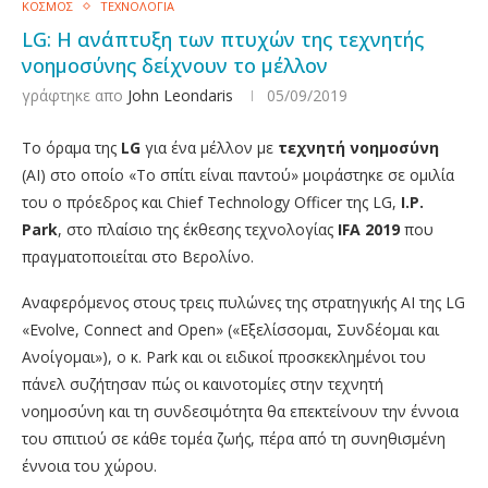
ΚΟΣΜΟΣ
ΤΕΧΝΟΛΟΓΙΑ
LG: H ανάπτυξη των πτυχών της τεχνητής
νοημοσύνης δείχνουν το μέλλον
γράφτηκε απο
John Leondaris
05/09/2019
Το όραμα της
LG
για ένα μέλλον με
τεχνητή
νοημοσύνη
(AI) στο οποίο «Το σπίτι είναι παντού»
μοιράστηκε σε ομιλία
του ο πρόεδρος και Chief Technology Officer της LG,
I.P.
Park
, στο πλαίσιο της έκθεσης τεχνολογίας
IFA 2019
που
πραγματοποιείται στο Βερολίνο.
Αναφερόμενος στους τρεις πυλώνες της στρατηγικής AI της LG
«Evolve, Connect and Open» («Εξελίσσομαι, Συνδέομαι και
Ανοίγομαι»), ο κ. Park και οι ειδικοί προσκεκλημένοι του
πάνελ συζήτησαν πώς οι καινοτομίες στην τεχνητή
νοημοσύνη και τη συνδεσιμότητα θα επεκτείνουν την έννοια
του σπιτιού σε κάθε τομέα ζωής, πέρα από τη συνηθισμένη
έννοια του χώρου.