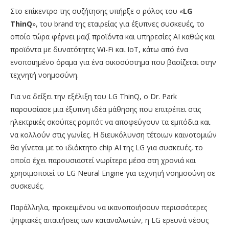
Στο επίκεντρο της συζήτησης υπήρξε ο ρόλος του «
LG
ThinQ
», του brand της εταιρείας για έξυπνες συσκευές, το
οποίο τώρα φέρνει μαζί προϊόντα και υπηρεσίες AI καθώς και
προϊόντα με δυνατότητες Wi-Fi και IoT, κάτω από ένα
ενοποιημένο όραμα για ένα οικοσύστημα που βασίζεται στην
τεχνητή νοημοσύνη.
Για να δείξει την εξέλιξη του LG ThinQ, ο Dr. Park
παρουσίασε μια έξυπνη ιδέα μάθησης που επιτρέπει στις
ηλεκτρικές σκούπες ρομπότ να αποφεύγουν τα εμπόδια και
να κολλούν στις γωνίες. Η διευκόλυνση τέτοιων καινοτομιών
θα γίνεται με το ιδιόκτητο chip AI της LG για συσκευές, το
οποίο έχει παρουσιαστεί νωρίτερα μέσα στη χρονιά και
χρησιμοποιεί το LG Neural Engine για τεχνητή νοημοσύνη σε
συσκευές.
Παράλληλα, προκειμένου να ικανοποιήσουν περισσότερες
ψηφιακές απαιτήσεις των καταναλωτών, η LG ερευνά νέους