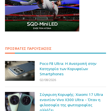
ΠΡΟΣΦΑΤΕΣ ΠΑΡΟΥΣΙΑΣΕΙΣ
Poco F8 Ultra: Η Ανατροπή στην
Κατηγορία των Κορυφαίων
Smartphones
02/08/2026
Σύγκριση Κορυφής: Xiaomi 17 Ultra
εναντίον Vivo X300 Ultra – Όταν η
φιλοσοφία της φωτογραφίας
αλλάζει