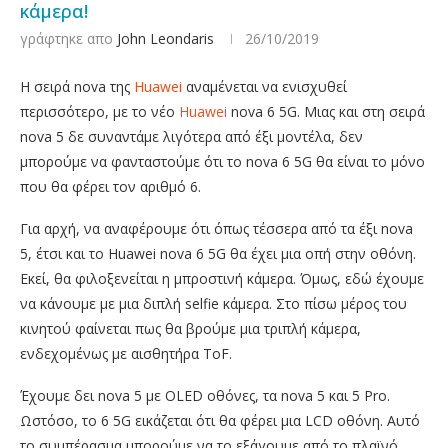
κάμερα!
γράφτηκε απο
John Leondaris
26/10/2019
Η σειρά nova της
Huawei
αναμένεται να ενισχυθεί
περισσότερο, με το νέο
Huawei
nova 6 5G. Μιας και στη σειρά
nova 5 δε συναντάμε λιγότερα από έξι μοντέλα, δεν
μπορούμε να φανταστούμε ότι το nova 6 5G θα είναι το μόνο
που θα φέρει τον αριθμό 6.
Για αρχή, να αναφέρουμε ότι όπως τέσσερα από τα έξι nova
5, έτσι και το Huawei nova 6 5G θα έχει μια οπή στην οθόνη.
Εκεί, θα φιλοξενείται η μπροστινή κάμερα. Όμως, εδώ έχουμε
να κάνουμε με μια διπλή selfie κάμερα. Στο πίσω μέρος του
κινητού φαίνεται πως θα βρούμε μια τριπλή κάμερα,
ενδεχομένως με αισθητήρα ToF.
Έχουμε δει nova 5 με OLED οθόνες, τα nova 5 και 5 Pro.
Ωστόσο, το 6 5G εικάζεται ότι θα φέρει μια LCD οθόνη. Αυτό
το συμπέρασμα μπορούμε να το εξάγουμε από το πλαϊνό