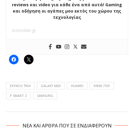
reviews και video για κάθε ένα από αυτά! Gaming
και οδήγηση οι αγάπες μου εκτός του χώρου της
τεχνολογίας
in2mobile.gr
EXYNOS 7904
GALAXY M20
HUAWEI
KIRIN 710F
P SMART Z
SAMSUNG
NΕΑ ΚΑΙ ΑΡΘΡΑ ΠΟΥ ΣΕ ΕΝΔΙΑΦΕΡΟΥΝ