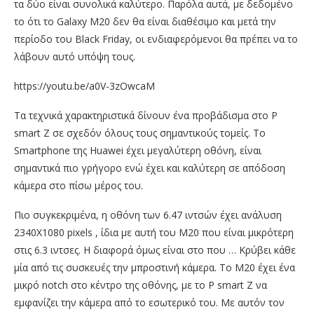
τα δύο είναι συνολικά καλύτερο. Παρόλα αυτά, με δεδομένο
το ότι το Galaxy M20 δεν θα είναι διαθέσιμο και μετά την
περίοδο του Black Friday, οι ενδιαφερόμενοι θα πρέπει να το
λάβουν αυτό υπόψη τους.
https://youtu.be/a0V-3zOwcaM
Τα τεχνικά χαρακτηριστικά δίνουν ένα προβάδισμα στο P
smart Z σε σχεδόν όλους τους σημαντικούς τομείς. Το
Smartphone της Huawei έχει μεγαλύτερη οθόνη, είναι
σημαντικά πιο γρήγορο ενώ έχει και καλύτερη σε απόδοση
κάμερα στο πίσω μέρος του.
Πιο συγκεκριμένα, η οθόνη των 6.47 ιντσών έχει ανάλυση
2340Χ1080 pixels , ίδια με αυτή του Μ20 που είναι μικρότερη
στις 6.3 ιντσες. Η διαφορά όμως είναι στο που … Κρύβει κάθε
μία από τις συσκευές την μπροστινή κάμερα. Το Μ20 έχει ένα
μικρό notch στο κέντρο της οθόνης, με το P smart Z να
εμφανίζει την κάμερα από το εσωτερικό του. Με αυτόν τον