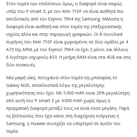
Στον τομέα των επιδόσεων όμως, η διαφορά είναι σαφώς
υπέρ του P smart Z, με τον Kirin 710F να είναι αισθητά πιο
αποδοτικός από τον Exynos 7904 της Samsung. Μάλιστα η
διαφορά είναι αισθητή και στον τομέα της επεξεργαστικής
ισχύος αλλα και στην παραγωγή γραφικών. Οι 8 συνολικά
πυρήνες του Kirin 710F είναι χωρισμένοι σε δύο ομάδες με 4
Α73 της ARM, με τον Exynos 7904 να έχει 2 μόνο, και άλλους
6 λιγότερο ισχυρούς Α53. Η μνήμη RAM είναι στα 4GB και στις
δύο συσκευές.
Μια μικρή νίκη, πετυχαίνει στον τομέα της μπαταρίας το
Galaxy M20, αποκλειστικά λόγω της μεγαλύτερης
χωρητικότητας που έχει. Με 5.000 mAh ειναι 20% μεγαλύτερη
από αυτή του P smart Z με 4.000 mAh χωρίς όμως η
πραγματική διαφορά μεταξύ τους να είναι τόσο μεγάλη. Παρά
τις βελτιώσεις που έχει κάνει στη διαχείριση ενέργειας η
Samsung, η Huawei συνεχίζει να υπερτερεί σε αυτόν τον
τομέα.