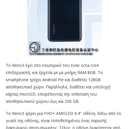
Το Reno3 έχει στο εσωτερικό του έναν octa-core
επεξεργαστή, και έρχεται με με μνήμη RAM 8GB. Το
smartphone τρέχει Android Pie και διαθέτει 128GB
αποθηκευτικό χώρο. Παράλληλα, διαθέτει και υποδοχή
κάρτας microSD, επιτρέποντας την επέκταση του
αποθηκευτικού χώρου έως και 256 GB.
Το Reno3 φέρει μια FHD+ AMOLED 6.4″ οθόνη. Κάτω από το
γυαλί της οθόνης, είναι τοποθετημένος ένας σαρωτής
δακτυλικού αποτυπώματος. Τέλος, η οθόνη διακόπτεται από