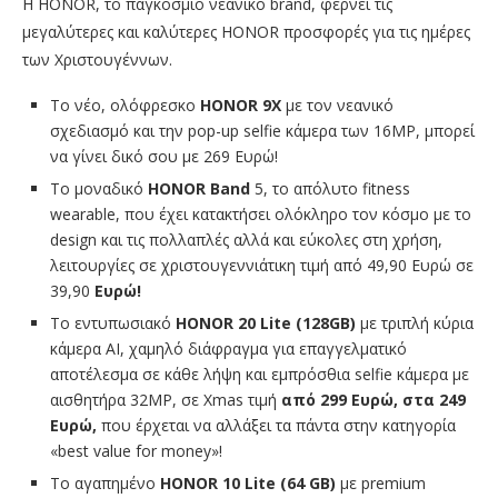
Η HONOR, το παγκόσμιο νεανικό brand, φέρνει τις
μεγαλύτερες και καλύτερες HONOR προσφορές για τις ημέρες
των Χριστουγέννων.
Το νέο, ολόφρεσκο
HONOR
9X
με τον νεανικό
σχεδιασμό και την pop-up selfie κάμερα των 16MP, μπορεί
να γίνει δικό σου με 269 Ευρώ!
Το μοναδικό
HONOR
Band
5, το απόλυτο fitness
wearable, που έχει κατακτήσει ολόκληρο τον κόσμο με το
design και τις πολλαπλές αλλά και εύκολες στη χρήση,
λειτουργίες σε χριστουγεννιάτικη τιμή από 49,90 Ευρώ σε
39,90
Ευρώ!
Το εντυπωσιακό
HONOR
20 Lite
(128GB
)
με τριπλή κύρια
κάμερα AI, χαμηλό διάφραγμα για επαγγελματικό
αποτέλεσμα σε κάθε λήψη και εμπρόσθια selfie κάμερα με
αισθητήρα 32ΜΡ, σε Xmas τιμή
από 299 Ευρώ, στα 249
Ευρώ,
που έρχεται να αλλάξει τα πάντα στην κατηγορία
«best value for money»!
Το αγαπημένο
HONOR
10 Lite
(64 GB
)
με premium