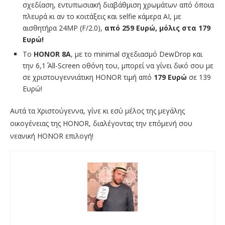
σχεδίαση, εντυπωσιακή διαβάθμιση χρωμάτων από όποια
πλευρά κι αν το κοιτάξεις και selfie κάμερα ΑΙ, με
αισθητήρα 24ΜΡ (F/2.0),
από 259 Ευρώ, μόλις
στα 179
Ευρώ!
To
HONOR
8A
, με το minimal σχεδιασμό DewDrop και
την 6,1΄΄ All-Screen οθόνη του, μπορεί να γίνει δικό σου με
σε χριστουγεννιάτικη HONOR τιμή από
179 Ευρώ
σε 139
Ευρώ!
Αυτά τα Χριστούγεννα, γίνε κι εσύ μέλος της μεγάλης
οικογένειας της HONOR, διαλέγοντας την επόμενή σου
νεανική HONOR επιλογή!