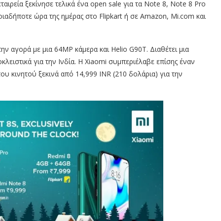
ταιρεία ξεκίνησε τελικά ένα open sale για τα Note 8, Note 8 Pro
αδήποτε ώρα της ημέρας στο Flipkart ή σε Amazon, Mi.com και
ν αγορά με μια 64MP κάμερα και Helio G90T. Διαθέτει μια
λειστικά για την Ινδία. Η Xiaomi συμπεριέλαβε επίσης έναν
ου κινητού ξεκινά από 14,999 INR (210 δολάρια) για την