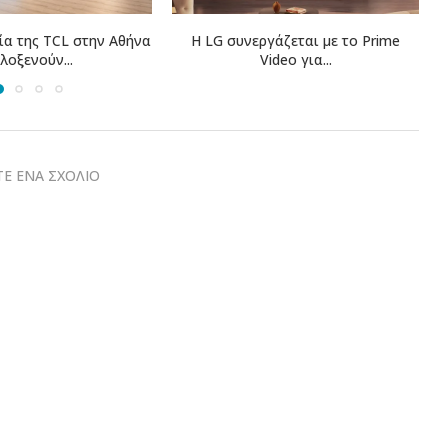
γάζεται με το Prime
Η COSMOTE TELEKOM στους
ideo για...
“Europe’s Climate Leaders” των...
Ε ΕΝΑ ΣΧΟΛΙΟ