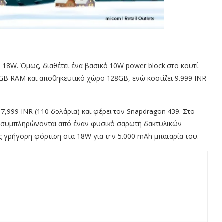
 18W. Όμως, διαθέτει ένα βασικό 10W power block στο κουτί
6GB RAM και αποθηκευτικό χώρο 128GB, ενώ κοστίζει 9.999 INR
 7,999 INR (110 δολάρια) και φέρει τον Snapdragon 439. Στο
υ συμπληρώνονται από έναν φυσικό σαρωτή δακτυλικών
ς γρήγορη φόρτιση στα 18W για την 5.000 mAh μπαταρία του.