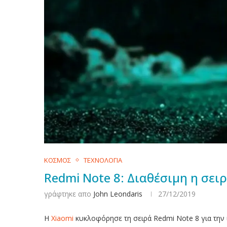
ΚΟΣΜΟΣ
ΤΕΧΝΟΛΟΓΙΑ
Redmi Note 8: Διαθέσιμη η σειρ
γράφτηκε απο
John Leondaris
27/12/2019
Η
Xiaomi
κυκλοφόρησε τη σειρά Redmi Note 8 για την 