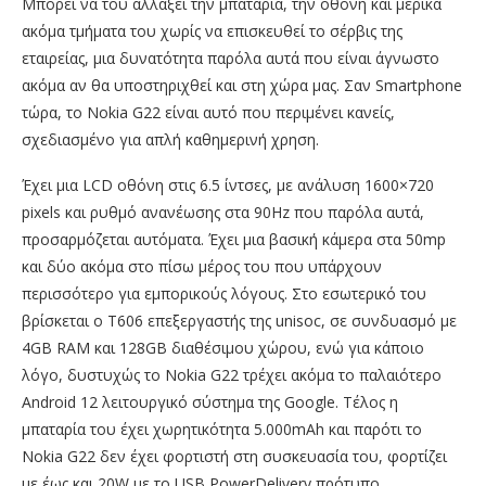
Μπορεί να του αλλάξει την μπαταρία, την οθόνη και μερικά
ακόμα τμήματα του χωρίς να επισκευθεί το σέρβις της
εταιρείας, μια δυνατότητα παρόλα αυτά που είναι άγνωστο
ακόμα αν θα υποστηριχθεί και στη χώρα μας. Σαν Smartphone
τώρα, το Nokia G22 είναι αυτό που περιμένει κανείς,
σχεδιασμένο για απλή καθημερινή χρηση.
Έχει μια LCD οθόνη στις 6.5 ίντσες, με ανάλυση 1600×720
pixels και ρυθμό ανανέωσης στα 90Hz που παρόλα αυτά,
προσαρμόζεται αυτόματα. Έχει μια βασική κάμερα στα 50mp
και δύο ακόμα στο πίσω μέρος του που υπάρχουν
περισσότερο για εμπορικούς λόγους. Στο εσωτερικό του
βρίσκεται ο Τ606 επεξεργαστής της unisoc, σε συνδυασμό με
4GB RAM και 128GB διαθέσιμου χώρου, ενώ για κάποιο
λόγο, δυστυχώς το Nokia G22 τρέχει ακόμα το παλαιότερο
Android 12 λειτουργικό σύστημα της Google. Τέλος η
μπαταρία του έχει χωρητικότητα 5.000mAh και παρότι το
Nokia G22 δεν έχει φορτιστή στη συσκευασία του, φορτίζει
με έως και 20W με το USB PowerDelivery πρότυπο.